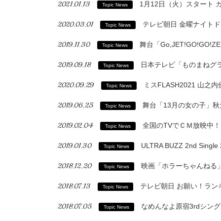
2021.01.13
1月12日（火）スタート 
Topic News
2020.03.01
テレビ朝日 金曜ナイト
Topic News
2019.11.30
舞台「Go,JET!GO!
Topic News
2019.09.18
日本テレビ「ものまねグ
Topic News
2020.09.29
ミスFLASH2021 山
Topic News
2019.06.25
舞台「13月の女の子」
Topic News
2019.02.04
全国のTVでＣＭ放映中
Topic News
2019.01.30
ULTRA BUZZ 2nd Sin
Topic News
2018.12.20
映画「ホラーちゃんねる」
Topic News
2018.07.13
テレビ朝日 お願い！ラン
Topic News
2018.07.05
なめんなよ原宿3rdシング
Topic News