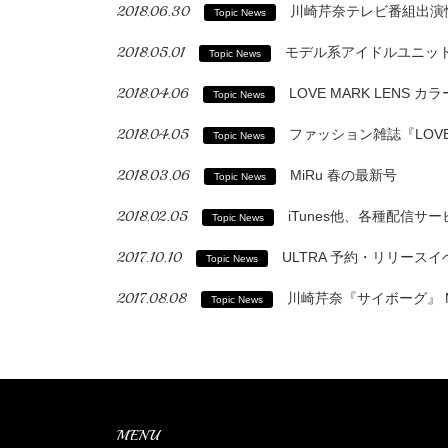
2018.06.30
川崎芹奈テレビ番組出演
Topic News
2018.05.01
モデル系アイドルユニット
Topic News
2018.04.06
LOVE MARK LENS
Topic News
2018.04.05
ファッション雑誌『LOVE
Topic News
2018.03.06
MiRu 春の最新号
Topic News
2018.02.05
iTunes他、各種配信
Topic News
2017.10.10
ULTRA 予約・リリースイ
Topic News
2017.08.08
川崎芹奈『サイボーグ』 MU
Topic News
MENU