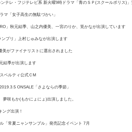
カンテレ・フジテレビ系 新火曜9時ドラマ「青のＳＰ(スクールポリス)
ドラマ「女子高生の無駄づかい」
GO!ZERO」秋元結季、山之内優美、一宮のりか、筧かなが出演しています
ランプリ」上村じゅみなが出演します
之内優美がファイナリストに選出されました
秋元結季が出演します
！スベルティ公式ＣM
gle 2019.3.5 ONSALE「さよならの季節」
 夢咲もか(もかにょにょ)出演しました。
キング出演！
ル「常夏ニャンサンブル」発売記念イベント 7月