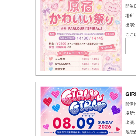
開催日時
場所:
出演:
ここ
GIR
開催日時
場所
出演:
池袋西