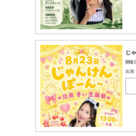
じ
開催日
出演