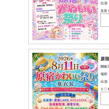
出演:
吉良
原
開催日時
場所:
出演:
Ｃ♡Ｒ