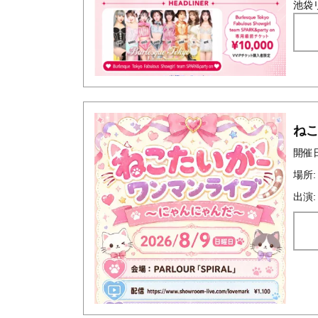
池袋リ
ね
開催日時
場所:
出演