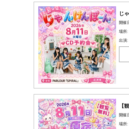
じゃ
開催日時
場所:
出演:
【
開催日時
場所: