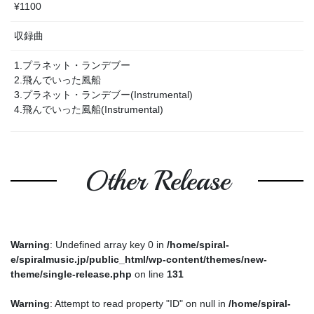
¥1100
収録曲
1.プラネット・ランデブー
2.飛んでいった風船
3.プラネット・ランデブー(Instrumental)
4.飛んでいった風船(Instrumental)
Other Release
Warning
: Undefined array key 0 in
/home/spiral-
e/spiralmusic.jp/public_html/wp-content/themes/new-
theme/single-release.php
on line
131
Warning
: Attempt to read property "ID" on null in
/home/spiral-