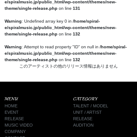
e/spiralmusic.jp/public_html/wp-content/themes/new-
theme/single-release.php
on line
131
Warning
: Undefined array key 0 in
/home/spiral-
e/spiralmusic.jp/public_html/wp-content/themes/new-
theme/single-release.php
on line
132
Warning
: Attempt to read property "ID" on null in
/home/spiral-
e/spiralmusic.jp/public_html/wp-content/themes/new-
theme/single-release.php
on line
132
このアーティストの他のリリース情報はありません
MENU
CATEGORY
HOME
TALENT / MODEL
EVENT
UNIT / ARTIST
RELEASE
RELEASE
MUSIC VIDEO
AUDITION
COMPANY