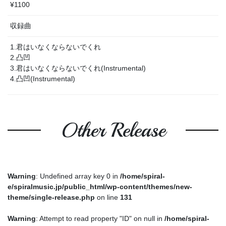
¥1100
収録曲
1.君はいなくならないでくれ
2.凸凹
3.君はいなくならないでくれ(Instrumental)
4.凸凹(Instrumental)
Other Release
Warning
: Undefined array key 0 in
/home/spiral-
e/spiralmusic.jp/public_html/wp-content/themes/new-
theme/single-release.php
on line
131
Warning
: Attempt to read property "ID" on null in
/home/spiral-