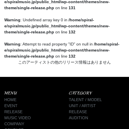
e/spiralmusic.jp/public_html/wp-content/themes/new-
theme/single-release.php
on line
131
Warning
: Undefined array key 0 in
/home/spiral-
e/spiralmusic.jp/public_html/wp-content/themes/new-
theme/single-release.php
on line
132
Warning
: Attempt to read property "ID" on null in
/home/spiral-
e/spiralmusic.jp/public_html/wp-content/themes/new-
theme/single-release.php
on line
132
このアーティストの他のリリース情報はありません
MENU
CATEGORY
HOME
TALENT / MODEL
EVENT
UNIT / ARTIST
RELEASE
RELEASE
MUSIC VIDEO
AUDITION
COMPANY