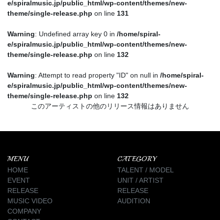
e/spiralmusic.jp/public_html/wp-content/themes/new-
theme/single-release.php
on line
131
Warning
: Undefined array key 0 in
/home/spiral-
e/spiralmusic.jp/public_html/wp-content/themes/new-
theme/single-release.php
on line
132
Warning
: Attempt to read property "ID" on null in
/home/spiral-
e/spiralmusic.jp/public_html/wp-content/themes/new-
theme/single-release.php
on line
132
このアーティストの他のリリース情報はありません
MENU
CATEGORY
HOME
TALENT / MODEL
EVENT
UNIT / ARTIST
RELEASE
RELEASE
MUSIC VIDEO
AUDITION
COMPANY