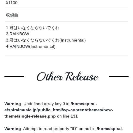
¥1100
収録曲
1.君はいなくならないでくれ
2.RAINBOW
3.君はいなくならないでくれ(Instrumental)
4.RAINBOW(Instrumental)
Other Release
Warning
: Undefined array key 0 in
/home/spiral-
e/spiralmusic.jp/public_html/wp-content/themes/new-
theme/single-release.php
on line
131
Warning
: Attempt to read property "ID" on null in
/home/spiral-