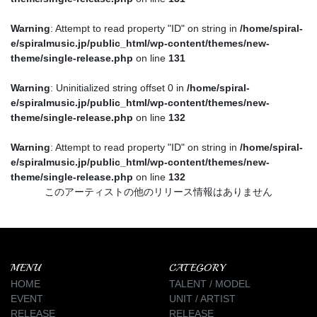
Warning
: Attempt to read property "ID" on string in
/home/spiral-
e/spiralmusic.jp/public_html/wp-content/themes/new-
theme/single-release.php
on line
131
Warning
: Uninitialized string offset 0 in
/home/spiral-
e/spiralmusic.jp/public_html/wp-content/themes/new-
theme/single-release.php
on line
132
Warning
: Attempt to read property "ID" on string in
/home/spiral-
e/spiralmusic.jp/public_html/wp-content/themes/new-
theme/single-release.php
on line
132
このアーティストの他のリリース情報はありません
MENU
CATEGORY
HOME
TALENT / MODEL
EVENT
UNIT / ARTIST
RELEASE
RELEASE