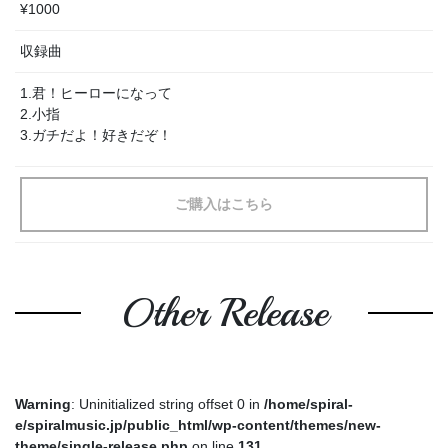
¥1000
収録曲
1.君！ヒーローになって
2.小指
3.ガチだよ！好きだぞ！
ご購入はこちら
Other Release
Warning
: Uninitialized string offset 0 in
/home/spiral-
e/spiralmusic.jp/public_html/wp-content/themes/new-
theme/single-release.php
on line
131