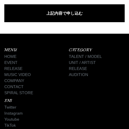
MENU
CATEGORY
HOME
TALENT / MODEL
EVENT
UNIT / ARTIST
RELEASE
RELEASE
MUSIC VIDEO
AUDITION
COMPANY
CONTACT
SPIRAL STORE
SNS
Twitter
Instagram
Youtube
TikTok