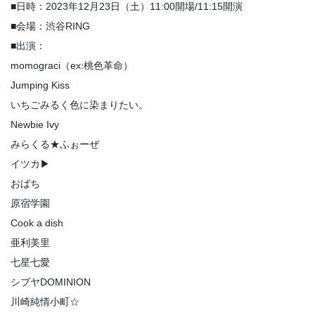
■日時：2023年12月23日（土）11:00開場/11:15開演
■会場：渋谷RING
■出演：
momograci（ex:桃色革命）
Jumping Kiss
いちごみるく色に染まりたい。
Newbie Ivy
みらくる★ふぉーぜ
イツカ▶︎
おばち
原宿学園
Cook a dish
亜利美里
七星七愛
シブヤDOMINION
川崎純情小町☆