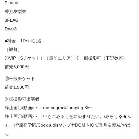
Piuuuu
香月友梨奈
8FLAG
Dear8
■料金：1Drink別途
［観覧］
①VIP（Sチケット）［最前エリア］※一部撮影可（下記参照）
前売5,000円
②一般チケット
前売1,500円
※①撮影可出演者
静止画〇/動画○・・momograci/Jumping Kiss
静止画〇/動画×・・いちごみるく色に染まりたい。/みらくる★ふ
ぉーぜ/原宿学園/Cook a dish/シブヤDOMINION/香月友梨奈/おば
ち