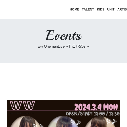
HOME
TALENT
KIDS
UNIT
ARTIS
Events
ww OnemanLive〜ThE tRiOs〜