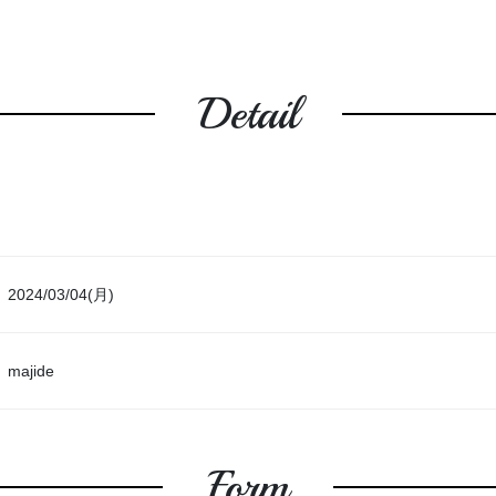
Detail
2024/03/04(月)
majide
Form