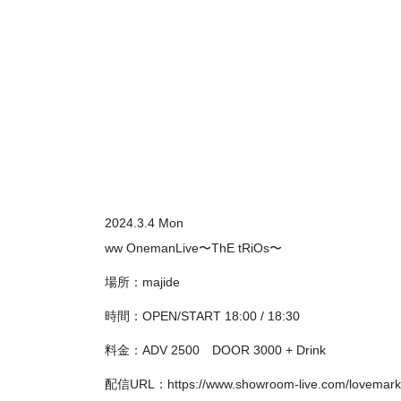
2024.3.4 Mon
ww OnemanLive〜ThE tRiOs〜
場所：majide
時間：OPEN/START 18:00 / 18:30
料金：ADV 2500 DOOR 3000 + Drink
配信URL：https://www.showroom-live.com/lovemark