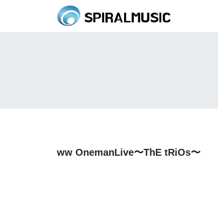
ww OnemanLive〜ThE tRiOs〜