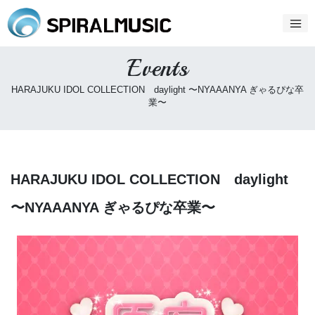
Events
HARAJUKU IDOL COLLECTION daylight 〜NYAAANYA ぎゃるぴな卒
業〜
HARAJUKU IDOL COLLECTION daylight
〜NYAAANYA ぎゃるぴな卒業〜