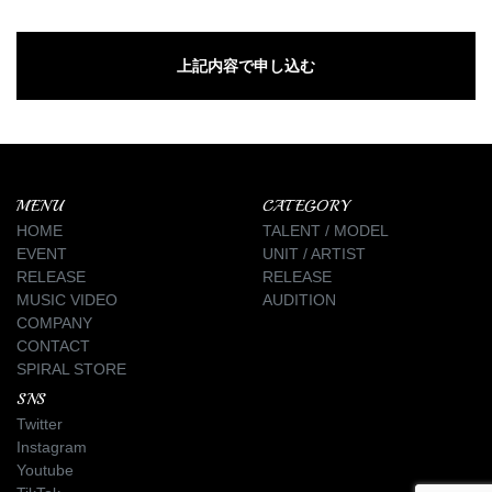
MENU
CATEGORY
HOME
TALENT / MODEL
EVENT
UNIT / ARTIST
RELEASE
RELEASE
MUSIC VIDEO
AUDITION
COMPANY
CONTACT
SPIRAL STORE
SNS
Twitter
Instagram
Youtube