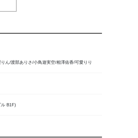
梨りん/渡部ありさ/小鳥遊実空/相澤佑香/可愛りり
 B1F)