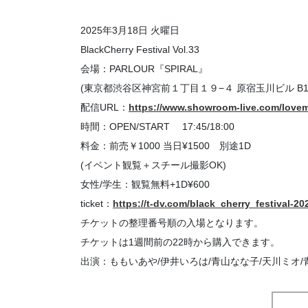
2025年3月18日 火曜日
BlackCherry Festival Vol.33
会場：PARLOUR『SPIRAL』
(東京都渋谷区神宮前１丁目１９−４ 原宿玉川ビル B1
配信URL：
https://www.showroom-live.com/love
時間：OPEN/START 17:45/18:00
料金：前売￥1000 当日¥1500 別途1D
(イベント観覧＋スチール撮影OK)
女性/学生：観覧無料+1D¥600
ticket：
https://t-dv.com/black_cherry_festival-2
チケットの整理番号順の入場となります。
チケットは1週間前の22時から購入できます。
出演：ももいあや/伊井いろは/青山なな子/天川ミオ/