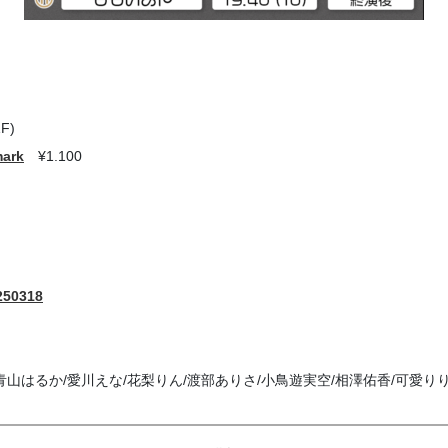
F)
mark
¥1.100
0250318
青山はるか/愛川えな/花梨りん/渡部ありさ/小鳥遊実空/相澤佑香/可愛り