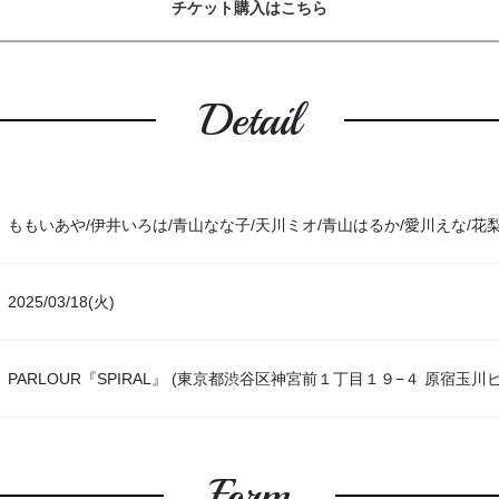
チケット購入はこちら
Detail
ももいあや/伊井いろは/青山なな子/天川ミオ/青山はるか/愛川えな/花
2025/03/18(火)
PARLOUR『SPIRAL』 (東京都渋谷区神宮前１丁目１９−４ 原宿玉川ビル
Form