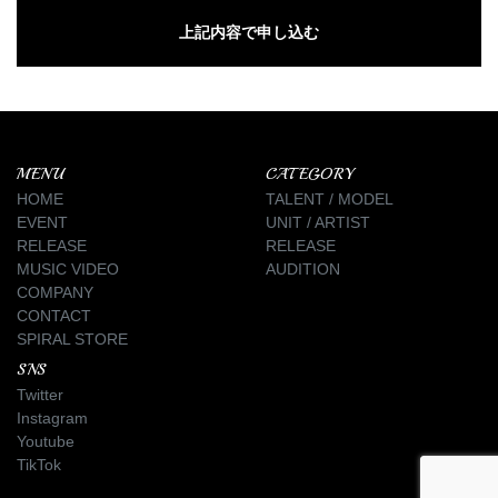
MENU
CATEGORY
HOME
TALENT / MODEL
EVENT
UNIT / ARTIST
RELEASE
RELEASE
MUSIC VIDEO
AUDITION
COMPANY
CONTACT
SPIRAL STORE
SNS
Twitter
Instagram
Youtube
TikTok