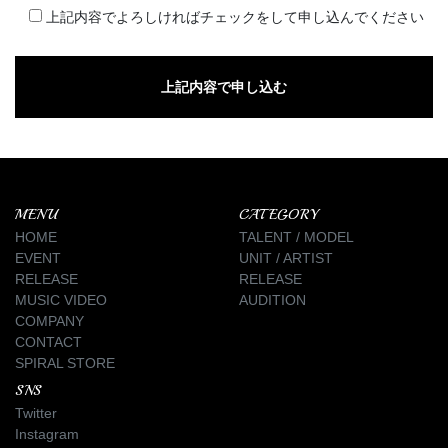
上記内容でよろしければチェックをして申し込んでください
MENU
CATEGORY
HOME
TALENT / MODEL
EVENT
UNIT / ARTIST
RELEASE
RELEASE
MUSIC VIDEO
AUDITION
COMPANY
CONTACT
SPIRAL STORE
SNS
Twitter
Instagram