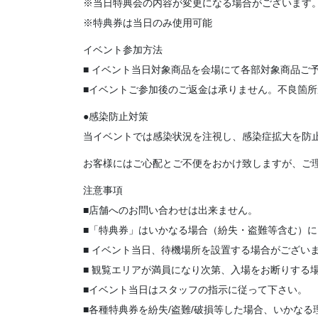
※当日特典会の内容が変更になる場合がございます
※特典券は当日のみ使用可能
イベント参加方法
■ イベント当日対象商品を会場にて各部対象商品ご
■イベントご参加後のご返金は承りません。不良箇
●感染防止対策
当イベントでは感染状況を注視し、感染症拡大を防
お客様にはご心配とご不便をおかけ致しますが、ご
注意事項
■店舗へのお問い合わせは出来ません。
■「特典券」はいかなる場合（紛失・盗難等含む）
■ イベント当日、待機場所を設置する場合がござい
■ 観覧エリアが満員になり次第、入場をお断りする
■イベント当日はスタッフの指示に従って下さい。
■各種特典券を紛失/盗難/破損等した場合、いかな