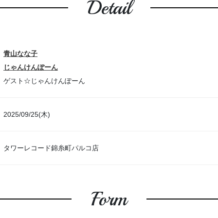
Detail
青山なな子
じゃんけんぽーん
ゲスト☆じゃんけんぽーん
2025/09/25(木)
タワーレコード錦糸町パルコ店
Form