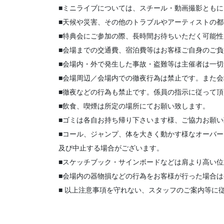
■ミニライブについては、スチール・動画撮影とも
■天候や災害、その他のトラブルやアーティストの
■特典会にご参加の際、長時間お待ちいただく可能
■会場までの交通費、宿泊費等はお客様ご自身のご
■会場内・外で発生した事故・盗難等は主催者は一
■会場周辺／会場内での徹夜行為は禁止です。また
■徹夜などの行為も禁止です。係員の指示に従って
■飲食、喫煙は所定の場所にてお願い致します。
■ゴミは各自お持ち帰り下さいます様、ご協力お願
■コール、ジャンプ、体を大きく動かす様なオーバ
及び中止する場合がございます。
■スケッチブック・サインボードなどは肩より高い
■会場内の器物損などの行為をお客様が行った場合
■ 以上注意事項を守れない、スタッフのご案内等に