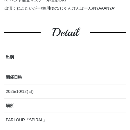
(イベント観覧＋スチール撮影OK)
出演：ねこたいがー/舞川ゆの/じゃんけんぽーん/NYAAANYA”
Detail
出演
開催日時
2025/10/12(日)
場所
PARLOUR『SPIRAL』