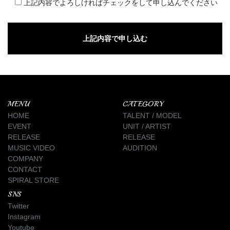
上記内容でよろしければチェックをして申し込んでください
MENU
CATEGORY
HOME
TALENT / MODEL
EVENT
UNIT / ARTIST
RELEASE
RELEASE
MUSIC VIDEO
AUDITION
COMPANY
CONTACT
SPIRAL STORE
SNS
Twitter
Instagram
Youtube