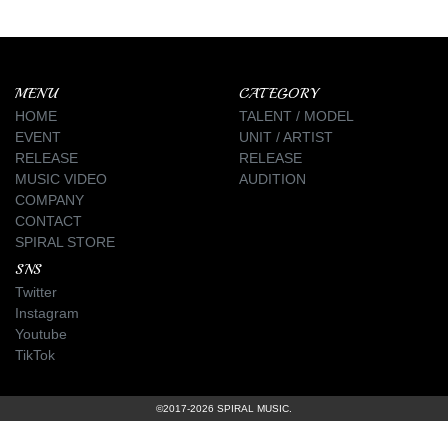
MENU
CATEGORY
HOME
TALENT / MODEL
EVENT
UNIT / ARTIST
RELEASE
RELEASE
MUSIC VIDEO
AUDITION
COMPANY
CONTACT
SPIRAL STORE
SNS
Twitter
Instagram
Youtube
TikTok
©2017-2026 SPIRAL MUSIC.