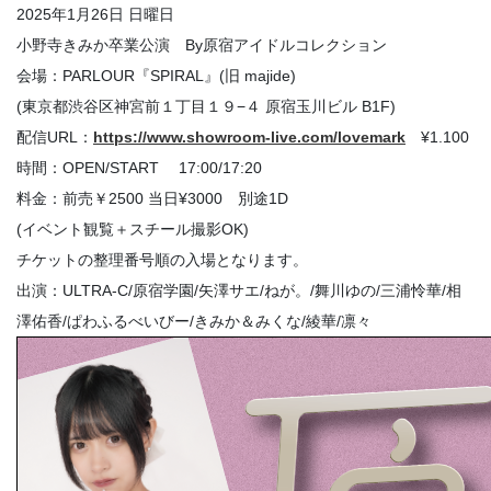
2025年1月26日 日曜日
小野寺きみか卒業公演 By原宿アイドルコレクション
会場：PARLOUR『SPIRAL』(旧 majide)
(東京都渋谷区神宮前１丁目１９−４ 原宿玉川ビル B1F)
配信URL：
https://www.showroom-live.com/lovemark
¥1.100
時間：OPEN/START 17:00/17:20
料金：前売￥2500 当日¥3000 別途1D
(イベント観覧＋スチール撮影OK)
チケットの整理番号順の入場となります。
出演：ULTRA-C/原宿学園/矢澤サエ/ねが。/舞川ゆの/三浦怜華/相
澤佑香/ぱわふるべいびー/きみか＆みくな/綾華/凛々