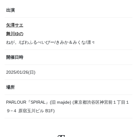
出演
矢澤サエ
舞川ゆの
ねが。/ぱわふるべいびー/きみか＆みくな/凛々
開催日時
2025/01/26(日)
場所
PARLOUR『SPIRAL』(旧 majide) (東京都渋谷区神宮前１丁目１
９−４ 原宿玉川ビル B1F)