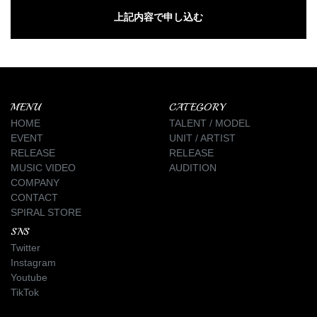
MENU
CATEGORY
HOME
TALENT / MODEL
EVENT
UNIT / ARTIST
RELEASE
RELEASE
MUSIC VIDEO
AUDITION
COMPANY
CONTACT
SPIRAL STORE
SNS
Twitter
Instagram
Youtube
TikTok