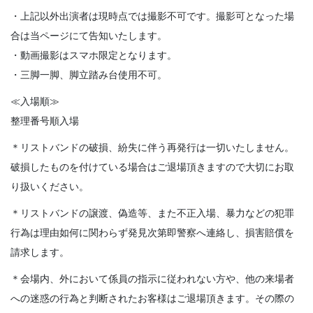
・上記以外出演者は現時点では撮影不可です。撮影可となった場
合は当ページにて告知いたします。
・動画撮影はスマホ限定となります。
・三脚一脚、脚立踏み台使用不可。
≪入場順≫
整理番号順入場
＊リストバンドの破損、紛失に伴う再発行は一切いたしません。
破損したものを付けている場合はご退場頂きますので大切にお取
り扱いください。
＊リストバンドの譲渡、偽造等、また不正入場、暴力などの犯罪
行為は理由如何に関わらず発見次第即警察へ連絡し、損害賠償を
請求します。
＊会場内、外において係員の指示に従われない方や、他の来場者
への迷惑の行為と判断されたお客様はご退場頂きます。その際の