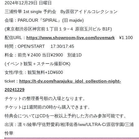
2024年12月29日 日曜日
三浦怜華 1st single 予約会 By原宿アイドルコレクション
会場：PARLOUR『SPIRAL』(旧 majide)
(東京都渋谷区神宮前１丁目１９−４ 原宿玉川ビル B1F)
配信URL：
https://www.showroom-live.com/lovemark
¥1.100
時間：OPEN/START 17:30/17:45
料金：前売￥2400 当日¥2900 別途1D
(イベント観覧＋スチール撮影OK)
女性/学生：観覧無料+1D¥600
ticket：
https://t-dv.com/harajuku_idol_collection-night-
20241229
チケットの整理番号順の入場となります。
チケットは1週間前の0時から購入できます。
特典会についてはCDを一枚以上予約した方のみ参加可能です。
出演：凛々/綾華/宇佐野愛莉/相澤佑香/ww/ULTRA-C/原宿学園/三浦
怜華