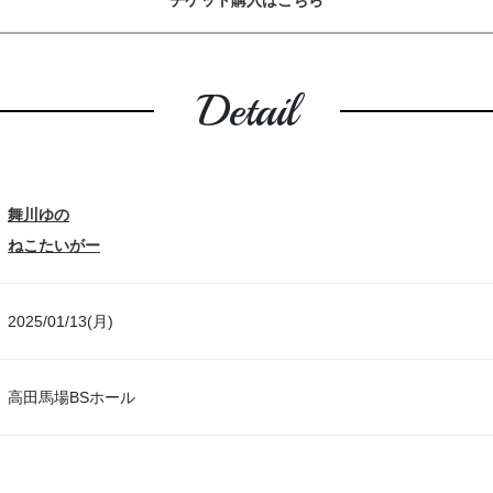
チケット購入はこちら
Detail
舞川ゆの
ねこたいがー
2025/01/13(月)
高田馬場BSホール