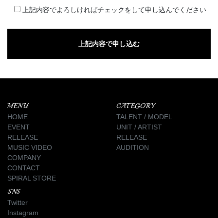
上記内容でよろしければチェックをして申し込んでください
MENU
CATEGORY
HOME
TALENT / MODEL
EVENT
UNIT / ARTIST
RELEASE
RELEASE
MUSIC VIDEO
AUDITION
COMPANY
CONTACT
SPIRAL STORE
SNS
Twitter
Instagram