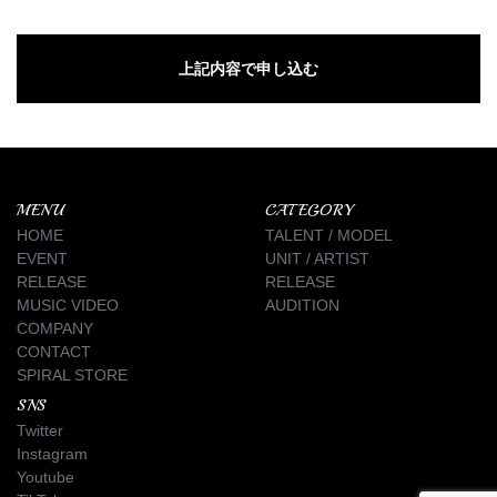
MENU
CATEGORY
HOME
TALENT / MODEL
EVENT
UNIT / ARTIST
RELEASE
RELEASE
MUSIC VIDEO
AUDITION
COMPANY
CONTACT
SPIRAL STORE
SNS
Twitter
Instagram
Youtube