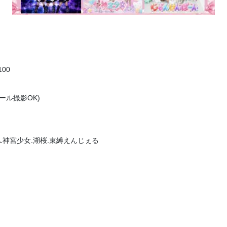
100
チール撮影OK)
A.神宮少女.湖桜.束縛えんじぇる