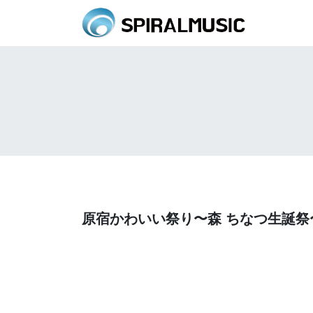
原宿かわいい祭り〜森 ちなつ生誕祭