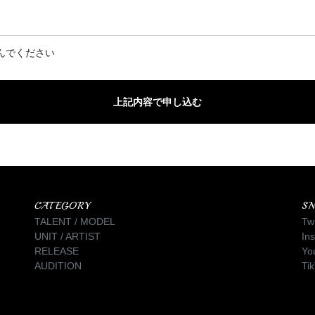
んでください
CATEGORY
SN
TALENT / MODEL
Twi
UNIT / ARTIST
In
RELEASE
Yo
AUDITION
Ti