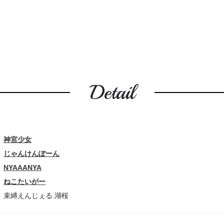
Detail
神宮少女
じゃんけんぽーん
NYAAANYA
ねこたいがー
束縛えんじぇる.湖桜