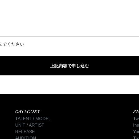
んでください
CATEGORY
SN
TALENT / MODEL
Twi
UNIT / ARTIST
In
RELEASE
Yo
AUDITION
Ti